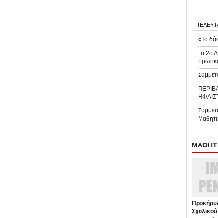
ΤΕΛΕΥΤ
«Το δάσ
Το 2ο Δ
Ερωτικ
Συμμετο
ΠΕΡΙΒ
ΗΦΑΙΣ
Συμμετ
Μαθητι
ΜΑΘΗΤΕ
Προκήρυξ
Σχολικού