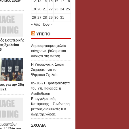
κό έτος 2026-
12
13
14
15
16
17
18
19
20
21
22
23
24
25
26
27
28
29
30
31
« Απρ
Ιούν »
ΥΠΕΠΘ
ός Εσωτερικής
ας Σχολείου
Δημιουργούμε σχολεία
6
σύγχρονα, βιώσιμα και
ανοιχτά στη γνώση
Η Υπουργός κ. Σοφία
Ζαχαράκη για το
Ψηφιακό Σχολείο
05-10-21 Προτεραιότητα
μας για την 25η
του Υπ. Παιδείας: η
1821
Αναβάθμιση
Επαγγελματικής
Κατάρτισης – Συνάντηση
με τους Διευθυντές ΙΕΚ
όλης της χώρας
 μαθητών/
ΣΧΟΛΙΑ