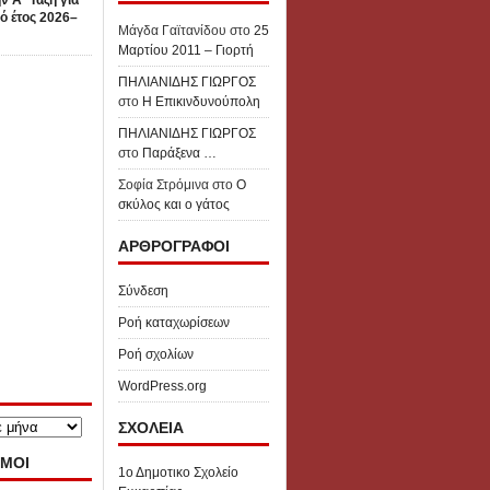
ν Α΄ Τάξη για
ό έτος 2026–
Μάγδα Γαϊτανίδου
στο
25
Μαρτίου 2011 – Γιορτή
ΠΗΛΙΑΝΙΔΗΣ ΓΙΩΡΓΟΣ
στο
Η Επικινδυνούπολη
ΠΗΛΙΑΝΙΔΗΣ ΓΙΩΡΓΟΣ
στο
Παράξενα …
Σοφία Στρόμινα
στο
Ο
σκύλος και ο γάτος
ΑΡΘΡΟΓΡΑΦΟΙ
Σύνδεση
Ροή καταχωρίσεων
Ροή σχολίων
WordPress.org
ΣΧΟΛΕΙΑ
ΜΟΙ
1ο Δημοτικο Σχολείο