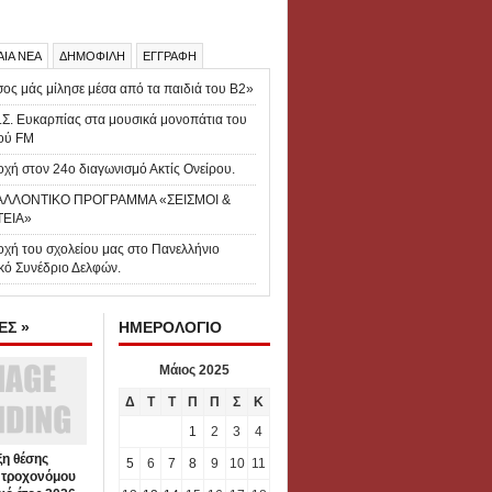
ΑΙΑ ΝΕΑ
ΔΗΜΟΦΙΛΗ
ΕΓΓΡΑΦΗ
ος μάς μίλησε μέσα από τα παιδιά του Β2»
.Σ. Ευκαρπίας στα μουσικά μονοπάτια του
ού FM
χή στον 24ο διαγωνισμό Ακτίς Ονείρου.
ΑΛΛΟΝΤΙΚΟ ΠΡΟΓΡΑΜΜΑ «ΣΕΙΣΜΟΙ &
ΤΕΙΑ»
οχή του σχολείου μας στο Πανελλήνιο
κό Συνέδριο Δελφών.
Σ »
ΗΜΕΡΟΛΟΓΙΟ
Μάιος 2025
Δ
Τ
Τ
Π
Π
Σ
Κ
1
2
3
4
η θέσης
5
6
7
8
9
10
11
 τροχονόμου