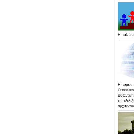
Η παλιά μ
Η πορεία 
Θεσσαλονί
Βυζαντινή
της εξέλιξ
αρχιτεκτο