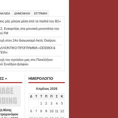
ΑΙΑ ΝΕΑ
ΔΗΜΟΦΙΛΗ
ΕΓΓΡΑΦΗ
ος μάς μίλησε μέσα από τα παιδιά του Β2»
.Σ. Ευκαρπίας στα μουσικά μονοπάτια του
ού FM
χή στον 24ο διαγωνισμό Ακτίς Ονείρου.
ΑΛΛΟΝΤΙΚΟ ΠΡΟΓΡΑΜΜΑ «ΣΕΙΣΜΟΙ &
ΤΕΙΑ»
οχή του σχολείου μας στο Πανελλήνιο
κό Συνέδριο Δελφών.
Σ »
ΗΜΕΡΟΛΟΓΙΟ
Απρίλιος 2026
Δ
Τ
Τ
Π
Π
Σ
Κ
1
2
3
4
5
η θέσης
6
7
8
9
10
11
12
 τροχονόμου