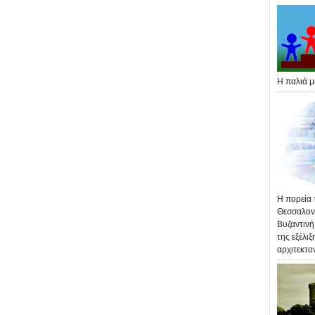
Η παλιά μ
Η πορεία 
Θεσσαλονί
Βυζαντινή
της εξέλιξ
αρχιτεκτο