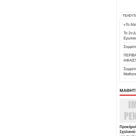
ΤΕΛΕΥΤ
«Το δάσ
Το 2ο Δ
Ερωτικ
Συμμετο
ΠΕΡΙΒ
ΗΦΑΙΣ
Συμμετ
Μαθητι
ΜΑΘΗΤΕ
Προκήρυξ
Σχολικού