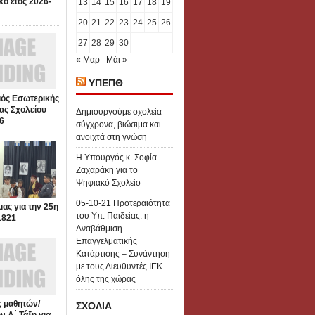
κό έτος 2026-
13
14
15
16
17
18
19
20
21
22
23
24
25
26
27
28
29
30
« Μαρ
Μάι »
ΥΠΕΠΘ
ός Εσωτερικής
ας Σχολείου
Δημιουργούμε σχολεία
6
σύγχρονα, βιώσιμα και
ανοιχτά στη γνώση
Η Υπουργός κ. Σοφία
Ζαχαράκη για το
Ψηφιακό Σχολείο
05-10-21 Προτεραιότητα
μας για την 25η
του Υπ. Παιδείας: η
1821
Αναβάθμιση
Επαγγελματικής
Κατάρτισης – Συνάντηση
με τους Διευθυντές ΙΕΚ
όλης της χώρας
 μαθητών/
ΣΧΟΛΙΑ