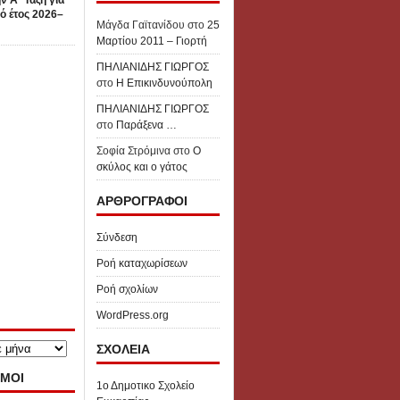
ν Α΄ Τάξη για
ό έτος 2026–
Μάγδα Γαϊτανίδου
στο
25
Μαρτίου 2011 – Γιορτή
ΠΗΛΙΑΝΙΔΗΣ ΓΙΩΡΓΟΣ
στο
Η Επικινδυνούπολη
ΠΗΛΙΑΝΙΔΗΣ ΓΙΩΡΓΟΣ
στο
Παράξενα …
Σοφία Στρόμινα
στο
Ο
σκύλος και ο γάτος
ΑΡΘΡΟΓΡΑΦΟΙ
Σύνδεση
Ροή καταχωρίσεων
Ροή σχολίων
WordPress.org
ΣΧΟΛΕΙΑ
ΜΟΙ
1ο Δημοτικο Σχολείο