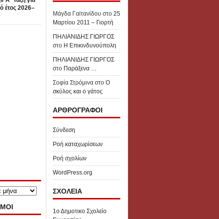
ν Α΄ Τάξη για
ό έτος 2026–
Μάγδα Γαϊτανίδου
στο
25
Μαρτίου 2011 – Γιορτή
ΠΗΛΙΑΝΙΔΗΣ ΓΙΩΡΓΟΣ
στο
Η Επικινδυνούπολη
ΠΗΛΙΑΝΙΔΗΣ ΓΙΩΡΓΟΣ
στο
Παράξενα …
Σοφία Στρόμινα
στο
Ο
σκύλος και ο γάτος
ΑΡΘΡΟΓΡΑΦΟΙ
Σύνδεση
Ροή καταχωρίσεων
Ροή σχολίων
WordPress.org
ΣΧΟΛΕΙΑ
ΜΟΙ
1ο Δημοτικο Σχολείο