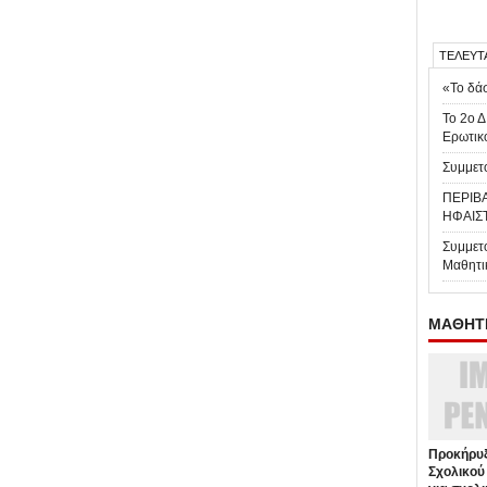
ΤΕΛΕΥΤ
«Το δάσ
Το 2ο Δ
Ερωτικ
Συμμετο
ΠΕΡΙΒ
ΗΦΑΙΣ
Συμμετ
Μαθητι
ΜΑΘΗΤΕ
Προκήρυξ
Σχολικού