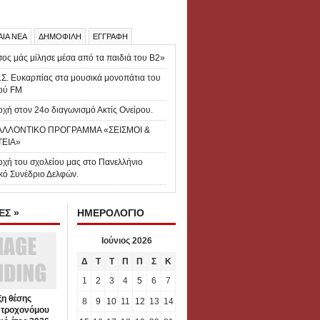
ΑΙΑ ΝΕΑ
ΔΗΜΟΦΙΛΗ
ΕΓΓΡΑΦΗ
ος μάς μίλησε μέσα από τα παιδιά του Β2»
.Σ. Ευκαρπίας στα μουσικά μονοπάτια του
ού FM
χή στον 24ο διαγωνισμό Ακτίς Ονείρου.
ΑΛΛΟΝΤΙΚΟ ΠΡΟΓΡΑΜΜΑ «ΣΕΙΣΜΟΙ &
ΤΕΙΑ»
οχή του σχολείου μας στο Πανελλήνιο
κό Συνέδριο Δελφών.
Σ »
ΗΜΕΡΟΛΟΓΙΟ
Ιούνιος 2026
Δ
Τ
Τ
Π
Π
Σ
Κ
1
2
3
4
5
6
7
η θέσης
8
9
10
11
12
13
14
 τροχονόμου