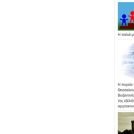
Η παλιά μ
Η πορεία 
Θεσσαλονί
Βυζαντινή
της εξέλιξ
αρχιτεκτο