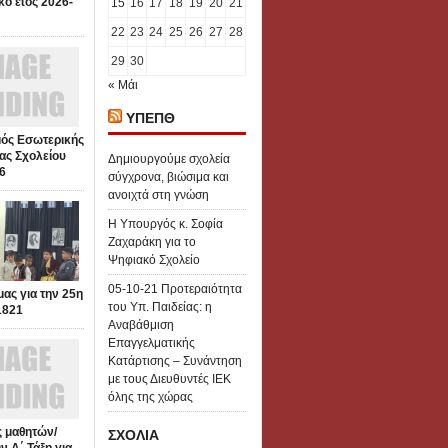
κό έτος 2026-
15
16
17
18
19
20
21
22
23
24
25
26
27
28
29
30
« Μάι
ΥΠΕΠΘ
ός Εσωτερικής
ας Σχολείου
Δημιουργούμε σχολεία
6
σύγχρονα, βιώσιμα και
ανοιχτά στη γνώση
Η Υπουργός κ. Σοφία
Ζαχαράκη για το
Ψηφιακό Σχολείο
05-10-21 Προτεραιότητα
μας για την 25η
του Υπ. Παιδείας: η
1821
Αναβάθμιση
Επαγγελματικής
Κατάρτισης – Συνάντηση
με τους Διευθυντές ΙΕΚ
όλης της χώρας
 μαθητών/
ΣΧΟΛΙΑ