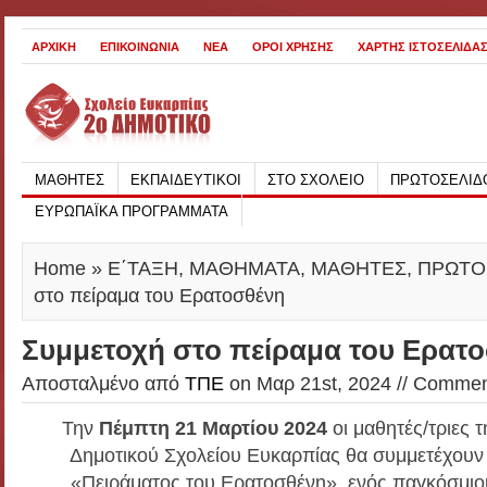
ΑΡΧΙΚΗ
ΕΠΙΚΟΙΝΩΝΙΑ
ΝΕΑ
ΟΡΟΙ ΧΡΗΣΗΣ
ΧΑΡΤΗΣ ΙΣΤΟΣΕΛΙΔΑ
ΜΑΘΗΤΕΣ
ΕΚΠΑΙΔΕΥΤΙΚΟΙ
ΣΤΟ ΣΧΟΛΕΙΟ
ΠΡΩΤΟΣΕΛΙΔ
ΕΥΡΩΠΑΪΚΑ ΠΡΟΓΡΑΜΜΑΤΑ
Home
»
Ε΄ΤΑΞΗ
,
ΜΑΘΗΜΑΤΑ
,
ΜΑΘΗΤΕΣ
,
ΠΡΩΤΟ
στο πείραμα του Ερατοσθένη
Συμμετοχή στο πείραμα του Ερατ
Αποσταλμένο από
ΤΠΕ
on Μαρ 21st, 2024 //
Comment
Την
Πέμπτη 21 Μαρτίου 2024
οι μαθητές/τριες τ
Δημοτικού Σχολείου Ευκαρπίας θα συμμετέχουν 
«Πειράματος του Ερατοσθένη», ενός παγκόσμιο