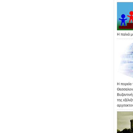
Η παλιά μ
Η πορεία 
Θεσσαλονί
Βυζαντινή
της εξέλιξ
αρχιτεκτο