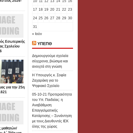
κό έτος 2026-
10
11
12
13
14
15
16
17
18
19
20
21
22
23
24
25
26
27
28
29
30
31
« Ιούν
ός Εσωτερικής
ΥΠΕΠΘ
ας Σχολείου
6
Δημιουργούμε σχολεία
σύγχρονα, βιώσιμα και
ανοιχτά στη γνώση
Η Υπουργός κ. Σοφία
Ζαχαράκη για το
Ψηφιακό Σχολείο
μας για την 25η
1821
05-10-21 Προτεραιότητα
του Υπ. Παιδείας: η
Αναβάθμιση
Επαγγελματικής
Κατάρτισης – Συνάντηση
με τους Διευθυντές ΙΕΚ
όλης της χώρας
 μαθητών/