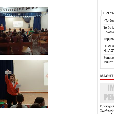
ΤΕΛΕΥΤ
«Το δάσ
Το 2ο Δ
Ερωτικ
Συμμετο
ΠΕΡΙΒ
ΗΦΑΙΣ
Συμμετ
Μαθητι
ΜΑΘΗΤΕ
Προκήρυξ
Σχολικού