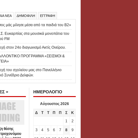
ΑΙΑ ΝΕΑ
ΔΗΜΟΦΙΛΗ
ΕΓΓΡΑΦΗ
ος μάς μίλησε μέσα από τα παιδιά του Β2»
.Σ. Ευκαρπίας στα μουσικά μονοπάτια του
ού FM
χή στον 24ο διαγωνισμό Ακτίς Ονείρου.
ΑΛΛΟΝΤΙΚΟ ΠΡΟΓΡΑΜΜΑ «ΣΕΙΣΜΟΙ &
ΤΕΙΑ»
οχή του σχολείου μας στο Πανελλήνιο
κό Συνέδριο Δελφών.
Σ »
ΗΜΕΡΟΛΟΓΙΟ
Αύγουστος 2026
Δ
Τ
Τ
Π
Π
Σ
Κ
1
2
η θέσης
3
4
5
6
7
8
9
 τροχονόμου