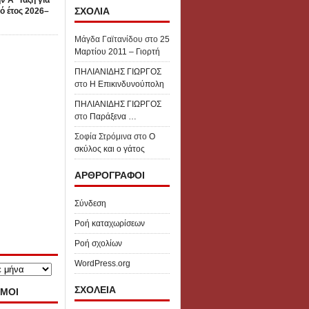
ν Α΄ Τάξη για
ΣΧΟΛΙΑ
ό έτος 2026–
Μάγδα Γαϊτανίδου
στο
25
Μαρτίου 2011 – Γιορτή
ΠΗΛΙΑΝΙΔΗΣ ΓΙΩΡΓΟΣ
στο
Η Επικινδυνούπολη
ΠΗΛΙΑΝΙΔΗΣ ΓΙΩΡΓΟΣ
στο
Παράξενα …
Σοφία Στρόμινα
στο
Ο
σκύλος και ο γάτος
ΑΡΘΡΟΓΡΑΦΟΙ
Σύνδεση
Ροή καταχωρίσεων
Ροή σχολίων
WordPress.org
ΣΧΟΛΕΙΑ
ΜΟΙ