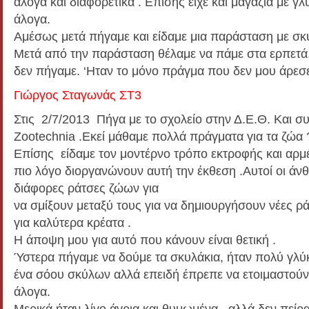
άλογα και διαφορετικά . Επίσης είχε και μαγαζιά με γλ
άλογα.
Αμέσως μετά πήγαμε και είδαμε μια παράσταση με σκύ
Μετά από την παράσταση θέλαμε να πάμε στα ερπετά, 
δεν πήγαμε. ‘Hταν το μόνο πράγμα που δεν μου άρεσε
Γιώργος Σταγωνάς ΣΤ3
Στις 2/7/2013 Πήγα με το σχολείο στην Δ.Ε.Θ. Και σ
Zootechnia .Εκεί μάθαμε πολλά πράγματα για τα ζώα 
Επίσης είδαμε τον μοντέρνο τρόπο εκτροφής και αρμέ
πιο λόγο διοργανώνουν αυτή την έκθεση .Αυτοί οι ά
διάφορες ράτσες ζώων για
να σμίξουν μεταξύ τους για να δημιουργήσουν νέες ρ
για καλύτερα κρέατα .
Η άποψη μου για αυτό που κάνουν είναι θετική .
Ύστερα πήγαμε να δούμε τα σκυλάκια, ήταν πολύ γλύκ
ένα σόου σκύλων αλλά επειδή έπρεπε να ετοιμαστούν,
άλογα.
Μερικά ήταν λίγο άγρια και θυμωμένα , αλλά δεν πείρ