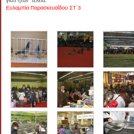
γιατί ήταν τέλεια.
Ευλαμπία Παρασκευαΐδου ΣΤ΄3