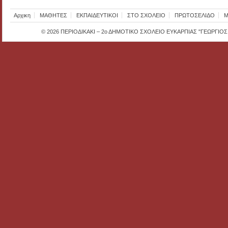
Αρχικη
ΜΑΘΗΤΕΣ
ΕΚΠΑΙΔΕΥΤΙΚΟΙ
ΣΤΟ ΣΧΟΛΕΙΟ
ΠΡΩΤΟΣΕΛΙΔΟ
Μ
© 2026
ΠΕΡΙΟΔΙΚΑΚΙ – 2ο ΔΗΜΟΤΙΚΟ ΣΧΟΛΕΙΟ ΕΥΚΑΡΠΙΑΣ "ΓΕΩΡΓΙΟ