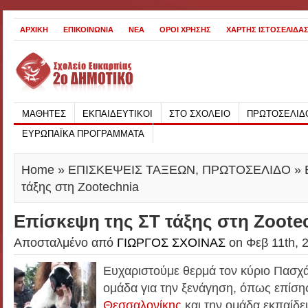
ΑΡΧΙΚΗ
ΕΠΙΚΟΙΝΩΝΙΑ
ΝΕΑ
ΟΡΟΙ ΧΡΗΣΗΣ
ΧΑΡΤΗΣ ΙΣΤΟΣΕΛΙΔΑ
ΜΑΘΗΤΕΣ
ΕΚΠΑΙΔΕΥΤΙΚΟΙ
ΣΤΟ ΣΧΟΛΕΙΟ
ΠΡΩΤΟΣΕΛΙΔ
ΕΥΡΩΠΑΪΚΑ ΠΡΟΓΡΑΜΜΑΤΑ
Home
»
ΕΠΙΣΚΕΨΕΙΣ ΤΑΞΕΩΝ
,
ΠΡΩΤΟΣΕΛΙΔΟ
» 
τάξης στη Zootechnia
Επίσκεψη της ΣΤ τάξης στη Zoote
Αποσταλμένο από
ΓΙΩΡΓΟΣ ΣΧΟΙΝΑΣ
on Φεβ 11th, 2
Ευχαριστούμε θερμά τον κύριο Πασχάλ
ομάδα για την ξενάγηση, όπως επίση
Θεσσαλονίκης
και την ομάδα εκπαίδε