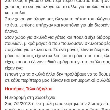
Στο τέλος πήγαμε σ’ ένα περίπτερο τεράστιο που ήτα
χώρους, το ένα για άλογα και το άλλο για σκυλιά, γάτε
και πουλιά.
Στον χώρο για άλογα μας έλεγαν τη ράτσα του αλόγου 
το ένα…επίσης υπήρχαν και κουπόνια για μία δωρεάν
άλογα.
Στον χώρο για σκυλιά για γάτες και πουλιά είχε διάφο
πουλιών, μικρά μαγαζιά που πουλούσαν σκυλοτροφέ
παιχνίδια για σκυλιά κ.α. Σε ένα μαγαζί έδιναν δωρεά
μόνο σε όσους είχαν σκυλιά και το μόνο που τους έλ
είχες και σου έδιναν ειδικά πράγματα για το σκύλο σ
είχαν ένα
(show) για τα σκυλιά άλλα δεν προλάβαμε να το δούμ
σε κάθε περίπτερο μας έδιναν και ενημερωτικά φυλλάδ
Νεκτάριος Τελικιόζογλου
Η εκδρομή στη Ζωοτέχνια
Στις 7/2/2013 η έκτη τάξη επισκέφτηκε την Ζωοτεχνία.
αρμέγουν αυτόματα τις κατσίκες και τα πρόβατα. Έπει