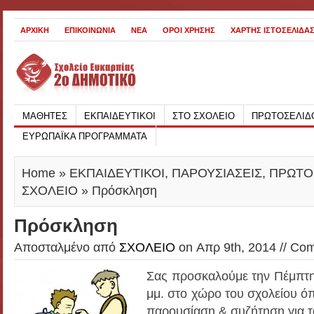
ΑΡΧΙΚΗ
ΕΠΙΚΟΙΝΩΝΙΑ
ΝΕΑ
ΟΡΟΙ ΧΡΗΣΗΣ
ΧΑΡΤΗΣ ΙΣΤΟΣΕΛΙΔΑ
ΜΑΘΗΤΕΣ
ΕΚΠΑΙΔΕΥΤΙΚΟΙ
ΣΤΟ ΣΧΟΛΕΙΟ
ΠΡΩΤΟΣΕΛΙΔ
ΕΥΡΩΠΑΪΚΑ ΠΡΟΓΡΑΜΜΑΤΑ
Home
»
ΕΚΠΑΙΔΕΥΤΙΚΟΙ
,
ΠΑΡΟΥΣΙΑΣΕΙΣ
,
ΠΡΩΤΟ
ΣΧΟΛΕΙΟ
» Πρόσκληση
Πρόσκληση
Αποσταλμένο από
ΣΧΟΛΕΙΟ
on Απρ 9th, 2014 //
Com
Σας προσκαλούμε την Πέμπτη
μμ. στο χώρο του σχολείου ό
παρουσίαση & συζήτηση για 