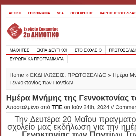
ΑΡΧΙΚΗ
ΕΠΙΚΟΙΝΩΝΙΑ
ΝΕΑ
ΟΡΟΙ ΧΡΗΣΗΣ
ΧΑΡΤΗΣ ΙΣΤΟΣΕΛΙΔΑ
ΜΑΘΗΤΕΣ
ΕΚΠΑΙΔΕΥΤΙΚΟΙ
ΣΤΟ ΣΧΟΛΕΙΟ
ΠΡΩΤΟΣΕΛΙΔ
ΕΥΡΩΠΑΪΚΑ ΠΡΟΓΡΑΜΜΑΤΑ
Home
»
ΕΚΔΗΛΩΣΕΙΣ
,
ΠΡΩΤΟΣΕΛΙΔΟ
» Ημέρα Μν
Γεννοκτονίας των Ποντίων
Ημέρα Μνήμης της Γεννοκτονίας 
Αποσταλμένο από
ΤΠΕ
on Ιούν 24th, 2024 //
Comment
Την Δευτέρα 20 Μαΐου πραγματο
σχολείο μας εκδήλωση για την ημ
Γενοκτονίας των Ποντίω
ν.Τη