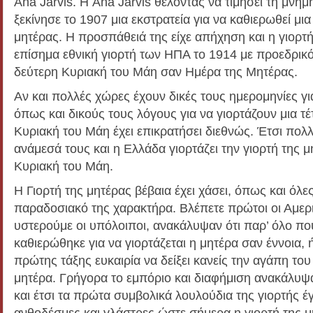
Ana Jarvis. Η Ana Jarvis θέλοντας να τιμήσει τη μνήμ
ξεκίνησε το 1907 μια εκστρατεία για να καθιερωθεί μια
μητέρας. Η προσπάθειά της είχε απήχηση και η γιορτή
επίσημα εθνική γιορτή των ΗΠΑ το 1914 με προεδρικό
δεύτερη Κυριακή του Μάη σαν Ημέρα της Μητέρας.
Αν και πολλές χώρες έχουν δικές τους ημερομηνίες για
όπως και δικούς τους λόγους για να γιορτάζουν μια τέ
Κυριακή του Μάη έχει επικρατήσει διεθνώς. Έτσι πολ
ανάμεσά τους και η Ελλάδα γιορτάζει την γιορτή της 
Κυριακή του Μάη.
Η Γιορτή της μητέρας βέβαια έχει χάσει, όπως και όλες
παραδοσιακό της χαρακτήρα. Βλέπετε πρώτοι οι Αμερι
υστερούμε οι υπόλοιποι, ανακάλυψαν ότι παρ’ όλο πο
καθιερώθηκε για να γιορτάζεται η μητέρα σαν έννοια,
πρώτης τάξης ευκαιρία να δείξει κανείς την αγάπη του 
μητέρα. Γρήγορα το εμπόριο και διαφήμιση ανακάλυψ
και έτσι τα πρώτα συμβολικά λουλούδια της γιορτής έ
ανθοδέσμες και γλάστρες ώστε σήμερα η γιορτή της μη